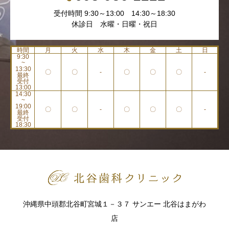
受付時間 9:30～13:00 14:30～18:30
休診日 水曜・日曜・祝日
時間
月
火
水
木
金
土
日
9:30
~
13:30
〇
〇
-
〇
〇
〇
-
最終
受付
13:00
14:30
~
19:00
〇
〇
-
〇
〇
〇
-
最終
受付
18:30
沖縄県中頭郡北谷町宮城１－３７ サンエー 北谷はまがわ
店