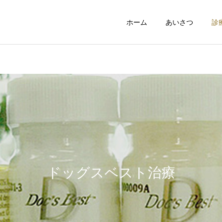
ホーム
あいさつ
診
パーフェクトホワイト
ドッグスベスト
ニング
被せ物・詰め物 ガイ
ドッグスベスト治療
一般治療
ド