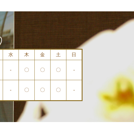
水
木
金
土
日
-
〇
〇
〇
-
-
〇
〇
〇
-